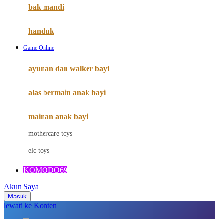
Moby
bak mandi
Momami
handuk
Mothercare
Game Online
Mustela
ayunan dan walker bayi
My Buddy Tag
My K
alas bermain anak bayi
N
mainan anak bayi
Naif
mothercare toys
Nike
elc toys
Nordic Natural
KOMODO69
Nuby
Akun Saya
Nuna
Masuk
lewati ke Konten
O