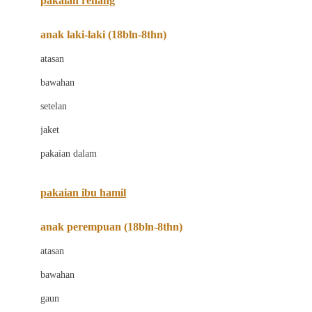
pakaian renang
Bumkins
anak laki-laki (18bln-8thn)
C
atasan
Cetaphil
bawahan
Chicco
setelan
Childlife
jaket
Clevamama
pakaian dalam
Cocolatte
Cottonseeds
pakaian ibu hamil
Cozy N Safe
anak perempuan (18bln-8thn)
Crane
atasan
Cybex
bawahan
D
gaun