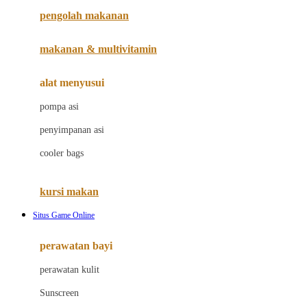
pengolah makanan
Joolz
Jujube
makanan & multivitamin
K
alat menyusui
Kiddycuts
pompa asi
Kumon
penyimpanan asi
L
cooler bags
Leapfrog
kursi makan
Leclerc
Situs Game Online
Lee Vierra
Lillebaby
perawatan bayi
Little Bird Told Me
perawatan kulit
Little Miss Janis
Sunscreen