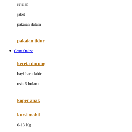
Dae Organics
setelan
Docare
jaket
Doona
pakaian dalam
Down To Earth
Drew
pakaian tidur
Dr. Brown's
Game Online
E
kereta dorong
ELC
bayi baru lahir
Ergobaby
usia 6 bulan+
Expert Care
koper anak
Ezyroller
kursi mobil
F
0-13 Kg
Felt So Sweet