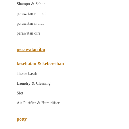
London Taxi
Shampo & Sabun
Love To Dream
perawatan rambut
perawatan mulut
M
perawatan diri
Magformers
Mama's Choice
perawatan ibu
Mamas&Papas
kesehatan & kebersihan
Mamaway
Tissue basah
Maxi Cosi
Laundry & Cleaning
Megabloks
Slot
Micro
Air Purifier & Humidifier
MiDeer
Mimi & Lula
potty
Mini Monkey