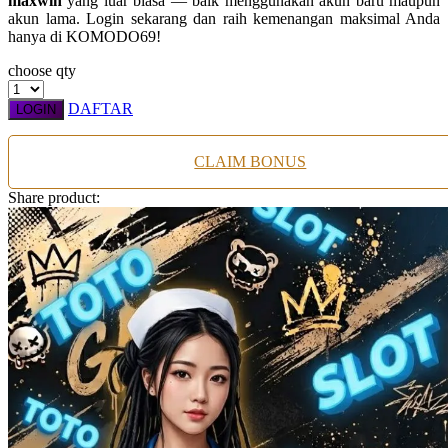
maxwin
yang luar biasa — baik menggunakan akun baru maupun
Squishmallows
akun lama. Login sekarang dan raih kemenangan maksimal Anda
Starbooks
hanya di KOMODO69!
Stick-O
choose qty
Stokke
DAFTAR
LOGIN
Sudocrem
CLAIM BONUS
Sumimo
Share product:
Sunnylife
Sun-Staches
Swimava
T
Tommee Tippee
Trunki
Tutti Bambini