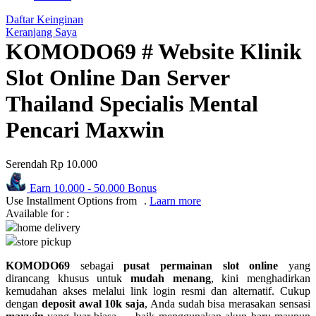
Q
Daftar Keinginan
Keranjang Saya
QV Baby
KOMODO69 # Website Klinik
R
Slot Online Dan Server
Real Shades
Thailand Specialis Mental
Red Castle
Pencari Maxwin
Ribbon Madness
Serendah
Rp 10.000
S
Earn
10.000
-
50.000
Bonus
Sebamed
Use Installment Options from
.
Laarn more
Available for :
Silver Cross
home delivery
store pickup
Simply Idea
KOMODO69
sebagai
pusat permainan slot online
yang
Skip Hop
dirancang khusus untuk
mudah menang
, kini menghadirkan
kemudahan akses melalui link login resmi dan alternatif. Cukup
Spectra
dengan
deposit awal 10k saja
, Anda sudah bisa merasakan sensasi