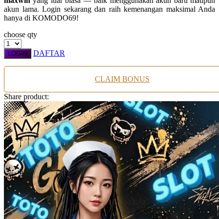
maxwin
yang luar biasa — baik menggunakan akun baru maupun
Squishmallows
akun lama. Login sekarang dan raih kemenangan maksimal Anda
Starbooks
hanya di KOMODO69!
Stick-O
choose qty
Stokke
DAFTAR
LOGIN
Sudocrem
CLAIM BONUS
Sumimo
Share product:
Sunnylife
Sun-Staches
Swimava
T
Tommee Tippee
Trunki
Tutti Bambini