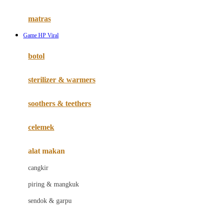
Happy Tummy
Hauck
matras
Havaianas
Game HP Viral
Hegen
botol
Hot Wheels
sterilizer & warmers
Hybrid
soothers & teethers
I
Inlacta DHA
celemek
Interlac
alat makan
Ivenet
cangkir
J
piring & mangkuk
Jack N Jill
sendok & garpu
Joie