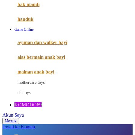
Moby
bak mandi
Momami
handuk
Mothercare
Game Online
Mustela
ayunan dan walker bayi
My Buddy Tag
My K
alas bermain anak bayi
N
mainan anak bayi
Naif
mothercare toys
Nike
elc toys
Nordic Natural
KOMODO69
Nuby
Akun Saya
Nuna
Masuk
lewati ke Konten
O