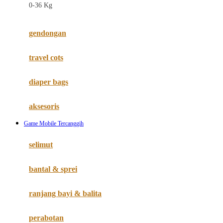
0-36 Kg
Fisher Price
Flipper
gendongan
Friends Of Sally
travel cots
G
diaper bags
Gb
Geko
aksesoris
Graco
Game Mobile Tercanggih
Gund
selimut
H
bantal & sprei
Habbie
Haenim
ranjang bayi & balita
Happy Horse
perabotan