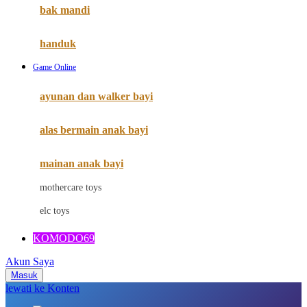
Moby
bak mandi
Momami
handuk
Mothercare
Game Online
Mustela
ayunan dan walker bayi
My Buddy Tag
My K
alas bermain anak bayi
N
mainan anak bayi
Naif
mothercare toys
Nike
elc toys
Nordic Natural
KOMODO69
Nuby
Akun Saya
Nuna
Masuk
lewati ke Konten
O