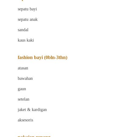
Bio Oil
sepatu bayi
Biolane
sepatu anak
Bite Fighters
sandal
Bizzi Growin
kaus kaki
Blackmores
fashion bayi (0bln-3thn)
Blooming Marvellous
atasan
Bonnels
bawahan
Bravado
gaun
Bruder
setelan
Brush Baby
jaket & kardigan
Buds Organics
aksesoris
Bugaboo
Buggygear