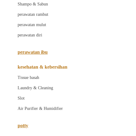
London Taxi
Shampo & Sabun
Love To Dream
perawatan rambut
perawatan mulut
M
perawatan diri
Magformers
Mama's Choice
perawatan ibu
Mamas&Papas
kesehatan & kebersihan
Mamaway
Tissue basah
Maxi Cosi
Laundry & Cleaning
Megabloks
Slot
Micro
Air Purifier & Humidifier
MiDeer
Mimi & Lula
potty
Mini Monkey